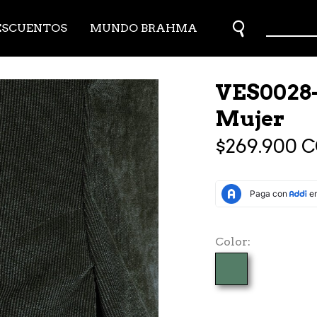
ESCUENTOS
MUNDO BRAHMA
VES0028-
Mujer
$269.900 
Color