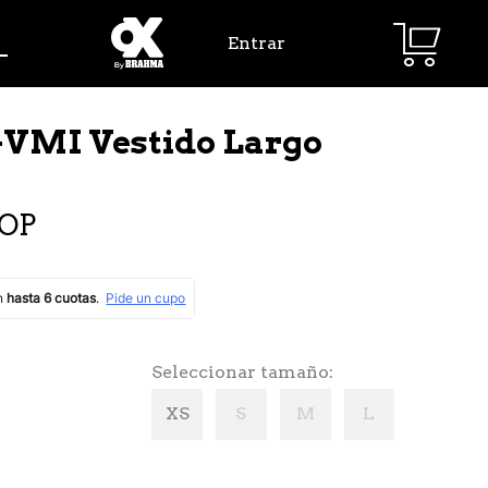
Entrar
VMI Vestido Largo
COP
Seleccionar tamaño
XS
S
M
L