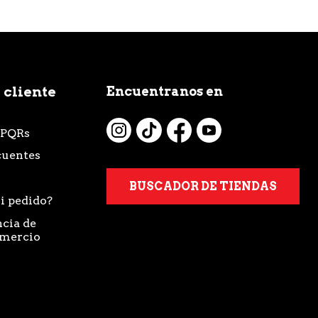
Encuentranos en
 cliente
 PQRs
cuentes
BUSCADOR DE TIENDAS
i pedido?
cia de
omercio