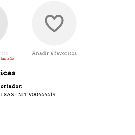
rito
Añadir a favoritos
l tamaño
icas
portador
t SAS - NIT 900464619