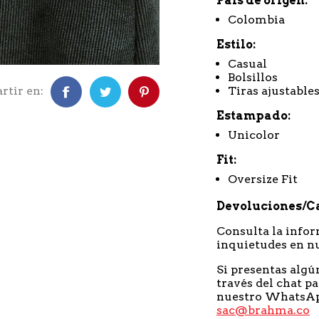
País de origen
Colombia
Estilo
Casual
Bolsillos
tir en:
Tiras ajustable
Estampado
Unicolor
Fit
Oversize Fit
Devoluciones/C
Consulta la infor
inquietudes en n
Si presentas algú
través del chat pa
nuestro WhatsA
sac@brahma.co