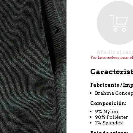
Next
Añadir al car
Por favor, seleccionar e
Característ
Fabricante / Im
Brahma Concep
Composición
9% Nylon
90% Poliéster
1% Spandex