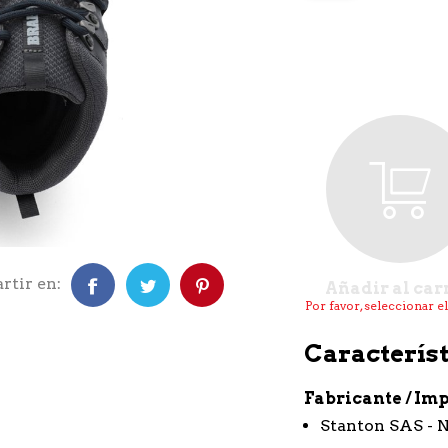
tir en:
Añadir al car
Por favor, seleccionar e
Característ
Fabricante / Im
Stanton SAS - 