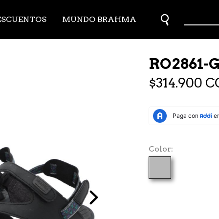
ESCUENTOS
MUNDO BRAHMA
RO2861-G
$314.900 C
Color
Next