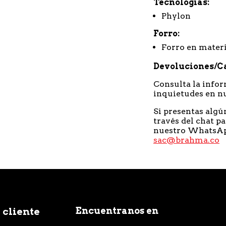
Tecnologías
Phylon
Forro
Forro en materi
Devoluciones/C
Consulta la infor
inquietudes en n
Si presentas algú
través del chat pa
nuestro WhatsA
sac@brahma.co
Encuentranos en
 cliente