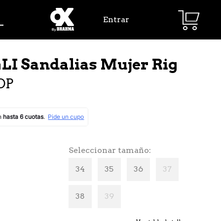
Entrar
LI Sandalias Mujer Rig
OP
Seleccionar tamaño
34
35
36
37
38
39