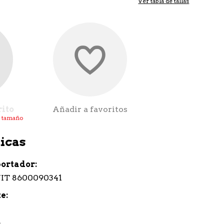
Ver tabla de tallas
rito
Añadir a favoritos
l tamaño
icas
portador
NIT 8600090341
te