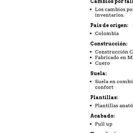
Cambios por tal
Los cambios por
inventarios.
País de origen
Colombia
Construcción
Construcción 
Fabricado en Ma
Cuero
Suela
Suela en combi
confort
Plantillas
Plantillas anat
Acabado
Pull up