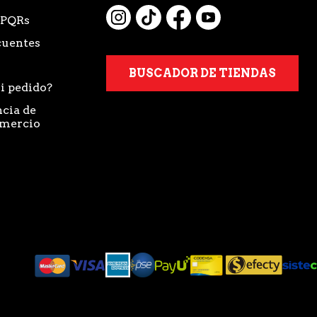
 PQRs
cuentes
BUSCADOR DE TIENDAS
i pedido?
cia de
omercio