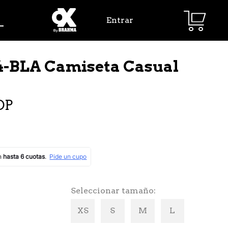
Entrar
-BLA Camiseta Casual
OP
Seleccionar tamaño
XS
S
M
L