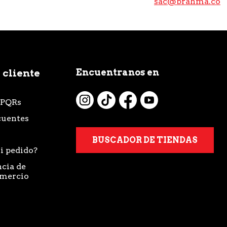
sac@brahma.co
Encuentranos en
 cliente
 PQRs
cuentes
BUSCADOR DE TIENDAS
i pedido?
cia de
omercio