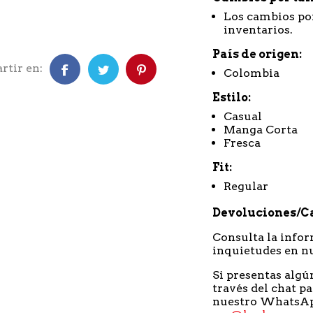
Los cambios por
inventarios.
País de origen
tir en:
Colombia
Estilo
Casual
Manga Corta
Fresca
Fit
Regular
Devoluciones/C
Consulta la infor
inquietudes en n
Si presentas algú
través del chat pa
nuestro WhatsA