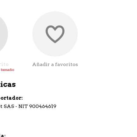
rito
Añadir a favoritos
l tamaño
icas
portador
t SAS - NIT 900464619
la