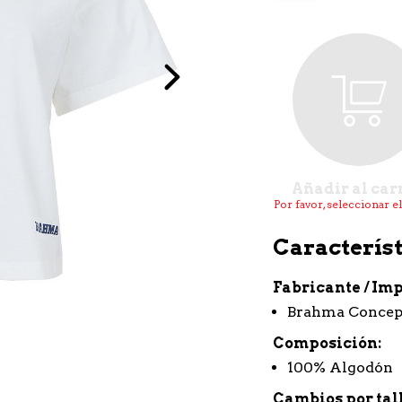
Next
Añadir al car
Por favor, seleccionar e
Característ
Fabricante / Im
Brahma Concep
Composición
100% Algodón
Cambios por tal